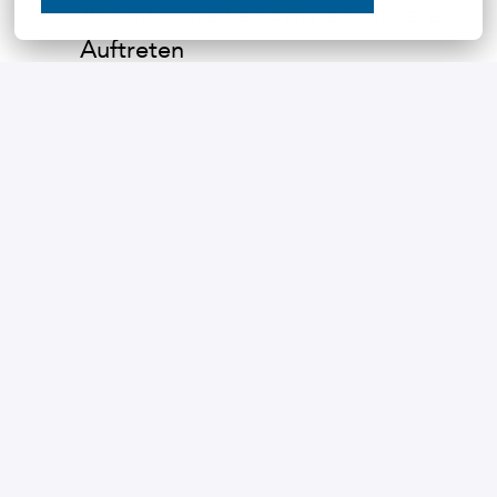
Abschlussstärke sowie ein sicheres
Auftreten
Hohe Eigeninitiative,
unternehmerisches Denken und
ausgeprägte Ergebnisorientierung
Verhandlungssichere Deutsch- und
Englischkenntnisse
Internationale Reisebereitschaft
Für die Position ist ein
leistungsgerechtes und attraktives
Entgelt vorgesehen. Die Bezahlung